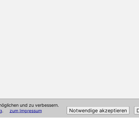
öglichen und zu verbessern.
Notwendige akzeptieren
D
g
.
zum Impressum